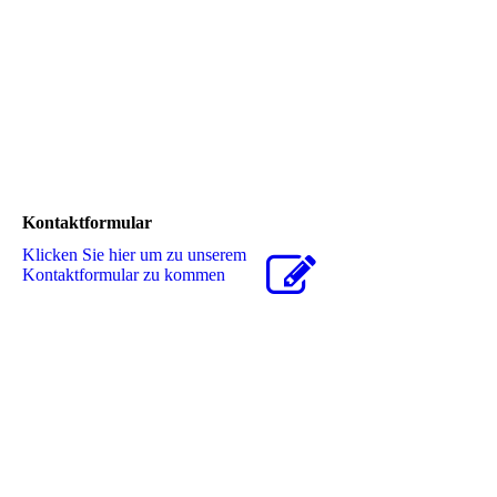
Dieser Haftungsausschluss ist Teil des Internetangebotes des
Seitenbetreibers. Sofern einzelne
Formulierungen oder Teile dieses Textes der geltenden Rechtslage
nicht mehr oder nicht mehr
vollständig entsprechen, bleiben die übrigen Teile dieser Erklärung
davon unberührt.
Kontaktformular
Klicken Sie hier um zu unserem
Kon­takt­for­mu­lar zu kommen