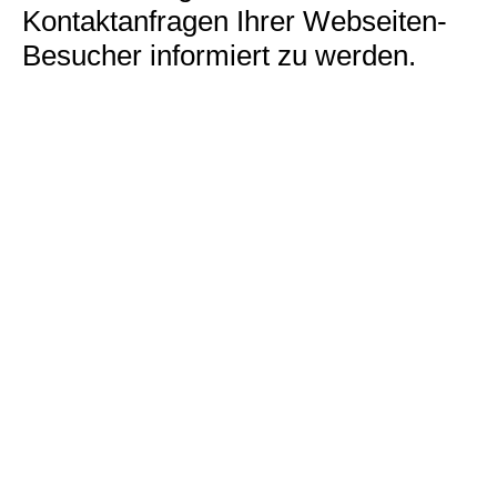
Kontaktanfragen Ihrer Webseiten-
Besucher informiert zu werden.
Haftung:
Für die Inhalte verlinkter Seiten, deren Adressen wir hier gelistet
haben, sind wir nicht
verantwortlich oder haftbar.
Inhalt des Webangebotes
Der Seitenbetreiber ist bemüht, das Webangebot stets aktuell und
inhaltlich richtig,
sowie vollständig anzubieten. Dennoch ist das Auftreten von
Fehlern nicht völlig auszuschließen.
Der Seitenbetreiber übernimmt keine Haftung für die Aktualität,
die inhaltliche Richtigkeit